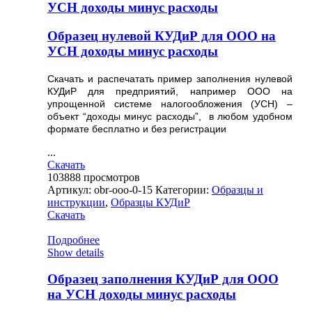
УСН доходы минус расходы
Образец нулевой КУДиР для ООО на
УСН доходы минус расходы
Скачать и распечатать пример заполнения нулевой
КУДиР для предприятий, например ООО на
упрощенной системе налогообложения (УСН) –
объект “доходы минус расходы”, в любом удобном
формате бесплатно и без регистрации
...
Скачать
103888
просмотров
Артикул:
obr-ooo-0-15
Категории:
Образцы и
инструкции
,
Образцы КУДиР
Скачать
Подробнее
Show details
Образец заполнения КУДиР для ООО
на УСН доходы минус расходы