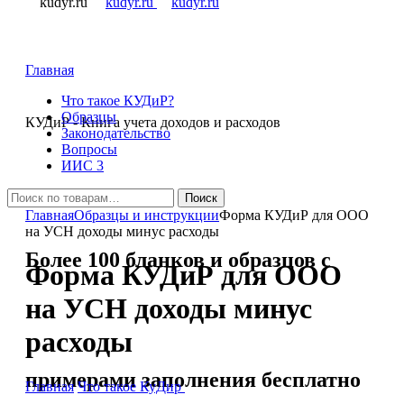
Главная
Что такое КУДиР?
Образцы
КУДиР
- Книга учета доходов и расходов
Законодательство
Вопросы
ИИС 3
Искать:
Поиск
Главная
Образцы и инструкции
Форма КУДиР для ООО
на УСН доходы минус расходы
Более 100 бланков и образцов с
Форма КУДиР для ООО
на УСН доходы минус
расходы
примерами заполнения бесплатно
Главная
Что такое КуДир