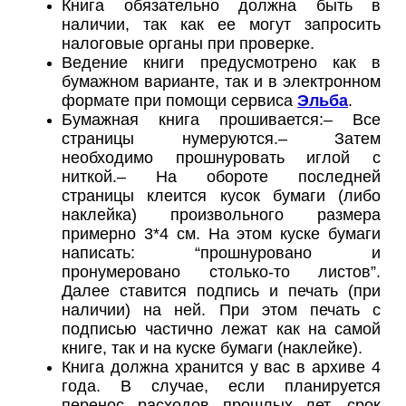
Книга обязательно должна быть
в
наличии, так как ее могут запросить
налоговые органы при проверке.
Ведение книги предусмотрено как в
бумажном варианте, так и в
электронном
формате при помощи сервиса
Эльба
.
Бумажная книга прошивается:
– Все
страницы нумеруются.
– Затем
необходимо прошнуровать иглой с
ниткой.
– На обороте последней
страницы клеится
кусок бумаги (либо
наклейка) произвольного размера
примерно 3*4 см.
На этом куске бумаги
написать: “прошнуровано и
пронумеровано столько-то
листов”.
Далее ставится подпись и печать (при
наличии) на ней.
При этом печать с
подписью частично лежат как на самой
книге, так и
на куске бумаги (наклейке).
Книга должна хранится у вас в архиве 4
года. В случае, если планируется
перенос
расходов прошлых лет, срок