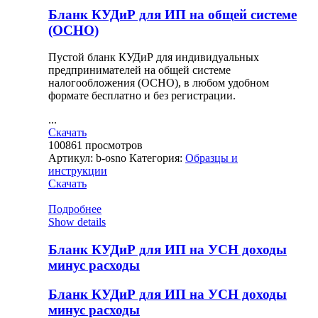
Бланк КУДиР для ИП на общей системе
(ОСНО)
Пустой бланк КУДиР для индивидуальных
предпринимателей на общей системе
налогообложения (ОСНО), в любом удобном
формате бесплатно и без регистрации.
...
Скачать
100861
просмотров
Артикул:
b-osno
Категория:
Образцы и
инструкции
Скачать
Подробнее
Show details
Бланк КУДиР для ИП на УСН доходы
минус расходы
Бланк КУДиР для ИП на УСН доходы
минус расходы