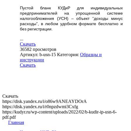
Пустой бланк КУДиР для индивидуальных
предпринимателей на упрощенной системе
налогообложения (УСН) – объект “доходы минус
расходы”, в любом удобном формате бесплатно и
без регистрации.
...
Скачать
36582
просмотров
Артикул:
b-usn-15
Категория:
Образцы и
инструкции
Скачать
Скачать
https://disk.yandex.ru/i/o86w9ANEAYDOrA
https://disk.yandex.ru/i/r0npzdwmi3Cxfg
https://kudyr.ru/wp-content/uploads/2022/02/b-kudir-ip-usn-6-
pdf.pdf
Главная