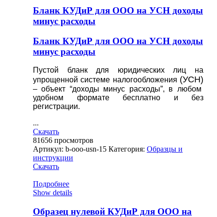
Бланк КУДиР для ООО на УСН доходы
минус расходы
Бланк КУДиР для ООО на УСН доходы
минус расходы
Пустой бланк для юридических лиц на
(УСН)
упрощенной системе налогообложения
– объект “доходы минус расходы”, в любом
удобном формате бесплатно и без
регистрации.
...
Скачать
81656
просмотров
Артикул:
b-ooo-usn-15
Категория:
Образцы и
инструкции
Скачать
Подробнее
Show details
Образец нулевой КУДиР для ООО на