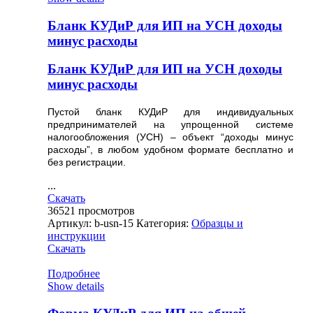
Бланк КУДиР для ИП на УСН доходы
минус расходы
Бланк КУДиР для ИП на УСН доходы
минус расходы
Пустой бланк КУДиР для индивидуальных
предпринимателей на упрощенной системе
налогообложения (УСН) – объект “доходы минус
расходы”, в любом удобном формате бесплатно и
без регистрации.
...
Скачать
36521
просмотров
Артикул:
b-usn-15
Категория:
Образцы и
инструкции
Скачать
Подробнее
Show details