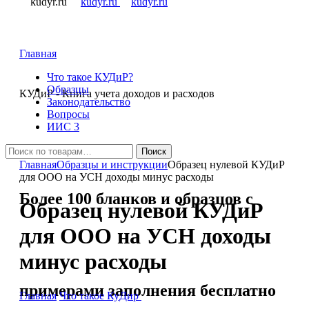
Главная
Что такое КУДиР?
Образцы
КУДиР
- Книга учета доходов и расходов
Законодательство
Вопросы
ИИС 3
Искать:
Поиск
Главная
Образцы и инструкции
Образец нулевой КУДиР
для ООО на УСН доходы минус расходы
Более 100 бланков и образцов с
Образец нулевой КУДиР
для ООО на УСН доходы
минус расходы
примерами заполнения бесплатно
Главная
Что такое КуДир