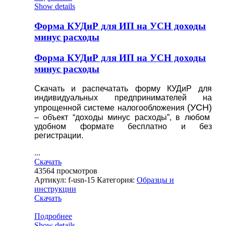
Show details
Форма КУДиР для ИП на УСН доходы
минус расходы
Форма КУДиР для ИП на УСН доходы
минус расходы
Скачать и распечатать форму КУДиР для
индивидуальных предпринимателей на
(УСН)
упрощенной системе налогообложения
– объект “доходы минус расходы”, в любом
удобном формате бесплатно и без
регистрации.
...
Скачать
43564
просмотров
Артикул:
f-usn-15
Категория:
Образцы и
инструкции
Скачать
Подробнее
Show details