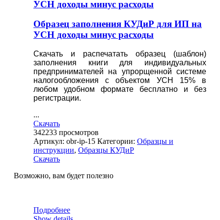
УСН доходы минус расходы
Образец заполнения КУДиР для ИП на
УСН доходы минус расходы
Скачать и распечатать образец (шаблон)
заполнения книги для индивидуальных
предпринимателей на упрорщенной системе
налогообложения с объектом УСН 15%
в
любом удобном формате бесплатно и без
регистрации.
...
Скачать
342233
просмотров
Артикул:
obr-ip-15
Категории:
Образцы и
инструкции
,
Образцы КУДиР
Скачать
Возможно, вам будет полезно
Подробнее
Show details