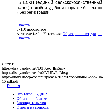
(единый сельскохозяйственный
на ЕСХН
налог)
в любом удобном формате бесплатно
и без регистрации.
...
Скачать
57110
просмотров
Артикул:
f-eshn
Категория:
Образцы и инструкции
Скачать
Скачать
https://disk.yandex.ru/i/L0l-Xgc_fEsSmw
https://disk.yandex.ru/d/ru2JVHlW3aRbxg
https://kudyr.ru/wp-content/uploads/2022/02/obr-kudir-0-ooo-usn-
15-pdf.pdf
Главная
Что такое КУДиР?
Образцы и бланки
Законодательство
Ответы на вопросы